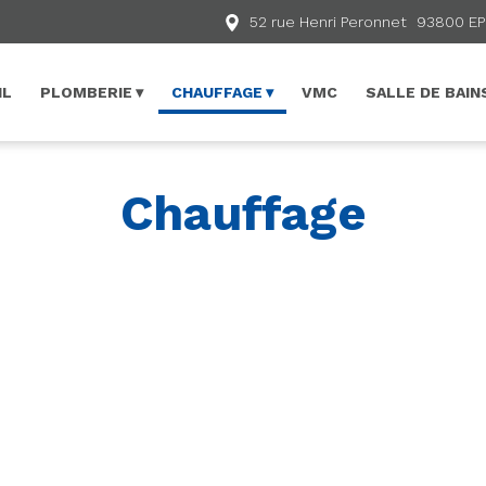
52 rue Henri Peronnet
93800
EP
IL
PLOMBERIE
CHAUFFAGE
VMC
SALLE DE BAIN
Chauffage