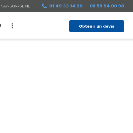
01 49 33 14 20
06 59 94 00 98
INAY-SUR-SEINE
S
Obtenir un devis